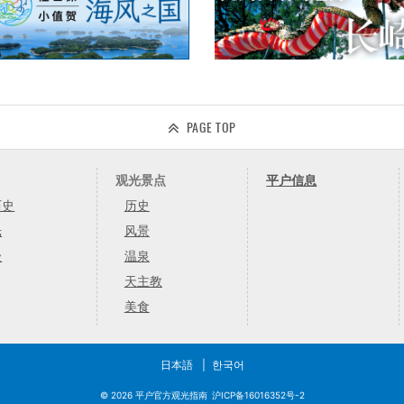
PAGE TOP
观光景点
平户信息
历史
历史
光
风景
验
温泉
天主教
美食
日本語
한국어
© 2026 平户官方观光指南
沪ICP备16016352号-2