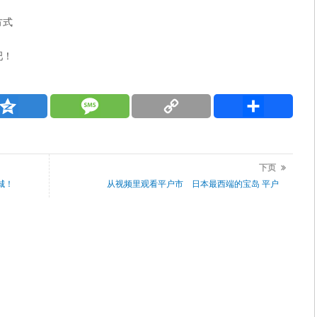
方式
吧！
Qzone
Message
Copy
分
Link
享
下页
城！
从视频里观看平户市 日本最西端的宝岛 平户