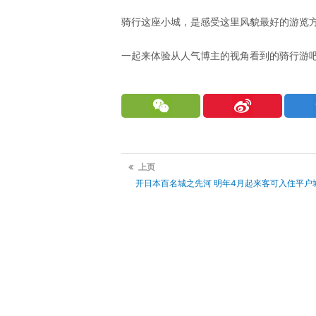
骑行这座小城，是感受这里风貌最好的游览
一起来体验从人气博主的视角看到的骑行游
WeChat
Sina
Weibo
上页
开日本百名城之先河 明年4月起来客可入住平户