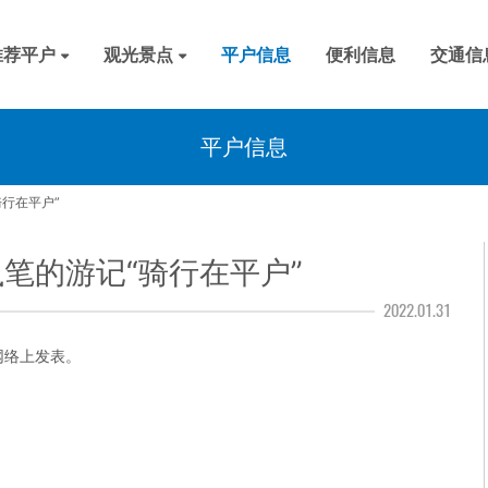
推荐平户
观光景点
平户信息
便利信息
交通信
户的历史
然风光
夫体验
历史
风景
温泉
天主教
美食
平户信息
行在平户”
笔的游记“骑行在平户”
2022.01.31
网络上发表。