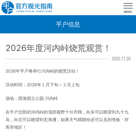
MENU
平户信息
2026年度河内峠烧荒观赏！
2025.11.20
2026年平户将举行川内峠的烧荒活动！
活动时间：2026年１月下旬～２月上旬
场地：西海国立公园 川内峠
在平户北部的河内峠的顶部视野十分开阔，向东可以眺望到九十九
岛，向北可以眺望到玄海灘，如果天气晴朗你还可以见到壱岐・対
馬等地区！