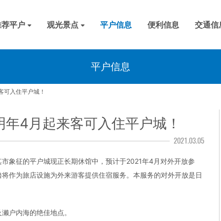
推荐平户
观光景点
平户信息
便利信息
交通信
户的历史
然风光
夫体验
历史
风景
温泉
天主教
美食
平户信息
来客可入住平户城！
明年4月起来客可入住平户城！
2021.03.05
市象征的平户城现正长期休馆中，预计于2021年4月对外开放参
橹将作为旅店设施为外来游客提供住宿服务。本服务的对外开放是日
及濑户内海的绝佳地点。