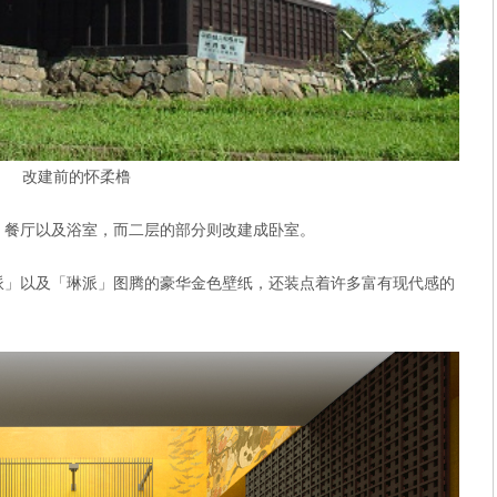
改建前的怀柔橹
，餐厅以及浴室，而二层的部分则改建成卧室。
派」以及「琳派」图腾的豪华金色壁纸，还装点着许多富有现代感的