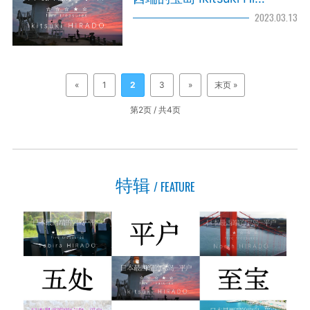
2023.03.13
«
1
2
3
»
末页 »
第2页 / 共4页
特辑
FEATURE